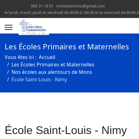
065 31 18 01
entitedemons@gmail.com
le lundi, mardi, jeudi et vendredi de 8h00 à 16h30 et le mercredi de 8h00 
Les Écoles Primaires et Maternelles
Vous êtes ici :
Accueil
Les Écoles Primaires et Maternelles
Nos écoles aux alentours de Mons
École Saint-Louis - Nimy
École Saint-Louis - Nimy