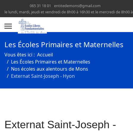
065 31 18 01
entitedemons@gmail.com
le lundi, mardi, jeudi et vendredi de 8h00 à 16h30 et le mercredi de 8h00 
Les Écoles Primaires et Maternelles
Vous êtes ici :
Accueil
Les Écoles Primaires et Maternelles
Nos écoles aux alentours de Mons
Externat Saint-Joseph - Hyon
Externat Saint-Joseph -